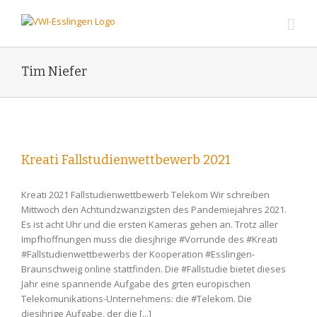
Zum
Inhalt
springen
Tim Niefer
Kreati Fallstudienwettbewerb 2021
Kreati 2021 Fallstudienwettbewerb Telekom Wir schreiben
Mittwoch den Achtundzwanzigsten des Pandemiejahres 2021.
Es ist acht Uhr und die ersten Kameras gehen an. Trotz aller
Impfhoffnungen muss die diesjhrige #Vorrunde des #Kreati
#Fallstudienwettbewerbs der Kooperation #Esslingen-
Braunschweig online stattfinden. Die #Fallstudie bietet dieses
Jahr eine spannende Aufgabe des grten europischen
Telekomunikations-Unternehmens: die #Telekom. Die
diesjhrige Aufgabe, der die [...]