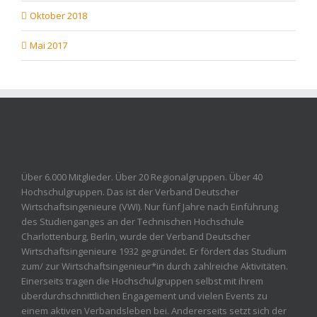
Oktober 2018
Mai 2017
Über 6.000 Mitglieder. Über 20 Regionalgruppen. Über 40
Hochschulgruppen. Das ist der Verband Deutscher
Wirtschaftsingenieure (VWI). Nur fünf Jahre nach Einführung
des Studienganges an der Technischen Hochschule
Charlottenburg, Berlin, wurde der Verband Deutscher
Wirtschaftsingenieure 1932 gegründet. Er fördert das Studium
zum/ zur Wirtschaftsingenieur*in durch zahlreiche Aktivitäten.
Einerseits tragen die Hochschulgruppen selbst mit ihrem
überdurchschnittlichen Engagement und vielen Events zu
einem aktiven Verbandsleben bei. Andererseits setzt sich der