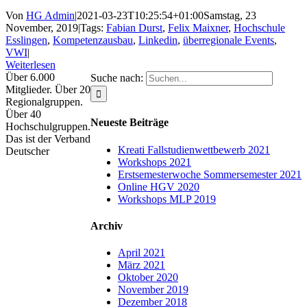
Von
HG Admin
|
2021-03-23T10:25:54+01:00
Samstag, 23
November, 2019
|
Tags:
Fabian Durst
,
Felix Maixner
,
Hochschule
Esslingen
,
Kompetenzausbau
,
Linkedin
,
überregionale Events
,
VWI
|
Weiterlesen
Über 6.000
Suche nach:
Mitglieder. Über 20
Regionalgruppen.
Über 40
Neueste Beiträge
Hochschulgruppen.
Das ist der Verband
Kreati Fallstudienwettbewerb 2021
Deutscher
Workshops 2021
Erstsemesterwoche Sommersemester 2021
Online HGV 2020
Workshops MLP 2019
Archiv
April 2021
März 2021
Oktober 2020
November 2019
Dezember 2018