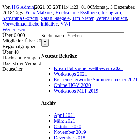
Von
HG Admin
|
2021-03-23T11:41:23+01:00
Montag, 3 Dezember,
2018
|
Tags:
Felix Maixner
,
Hochschule Esslingen
,
Instagram
,
Samantha Götschl
,
Sarah Naegele
,
Tim Niefer
,
Verena Bönisch
,
Vorweihnachtliche Initiative
,
VWI
|
Weiterlesen
Über 6.000
Suche nach:
Mitglieder. Über 20
Regionalgruppen.
Über 40
Neueste Beiträge
Hochschulgruppen.
Das ist der Verband
Kreati Fallstudienwettbewerb 2021
Deutscher
Workshops 2021
Erstsemesterwoche Sommersemester 2021
Online HGV 2020
Workshops MLP 2019
Archiv
April 2021
März 2021
Oktober 2020
November 2019
Dezember 2018