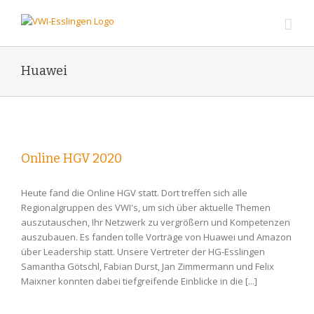
Zum
Inhalt
springen
Huawei
Online HGV 2020
Heute fand die Online HGV statt. Dort treffen sich alle
Regionalgruppen des VWI's, um sich über aktuelle Themen
auszutauschen, Ihr Netzwerk zu vergrößern und Kompetenzen
auszubauen. Es fanden tolle Vorträge von Huawei und Amazon
über Leadership statt. Unsere Vertreter der HG-Esslingen
Samantha Götschl, Fabian Durst, Jan Zimmermann und Felix
Maixner konnten dabei tiefgreifende Einblicke in die [...]