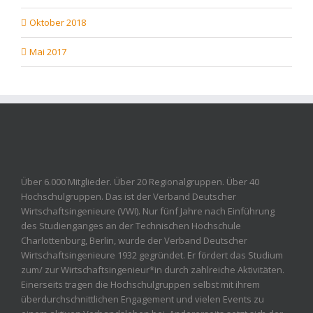
Oktober 2018
Mai 2017
Über 6.000 Mitglieder. Über 20 Regionalgruppen. Über 40
Hochschulgruppen. Das ist der Verband Deutscher
Wirtschaftsingenieure (VWI). Nur fünf Jahre nach Einführung
des Studienganges an der Technischen Hochschule
Charlottenburg, Berlin, wurde der Verband Deutscher
Wirtschaftsingenieure 1932 gegründet. Er fördert das Studium
zum/ zur Wirtschaftsingenieur*in durch zahlreiche Aktivitäten.
Einerseits tragen die Hochschulgruppen selbst mit ihrem
überdurchschnittlichen Engagement und vielen Events zu